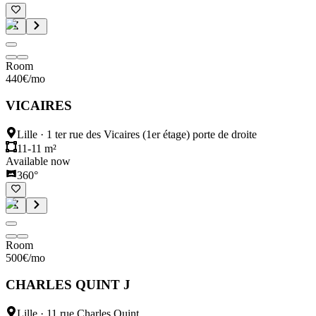
Room
440
€
/mo
VICAIRES
Lille
·
1 ter rue des Vicaires (1er étage) porte de droite
11-11 m²
Available now
360°
Room
500
€
/mo
CHARLES QUINT J
Lille
·
11 rue Charles Quint