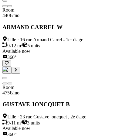
Room
440
€
/mo
ARMAND CARREL W
Lille
·
16 rue Armand Carrel - 1er étage
9-12 m²
5
units
Available now
360°
Room
475
€
/mo
GUSTAVE JONCQUET B
Lille
·
23 rue Gustave joncquet , 2é étage
9-11 m²
3
units
Available now
360°