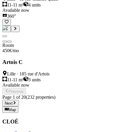
11-11 m²
4
units
Available now
360°
Room
450
€
/mo
Artois C
Lille
·
185 rue d'Artois
11-11 m²
3
units
Available now
Previous
Page
1
of
20
(
232
properties
)
Next
Map
CLOÉ