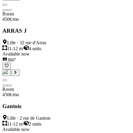
Room
450
€
/mo
ARRAS J
Lille
·
32 rue d'Arras
11-12 m²
4
units
Available now
360°
Room
450
€
/mo
Gantois
Lille
·
2 rue de Gantois
11-12 m²
2
units
Available now