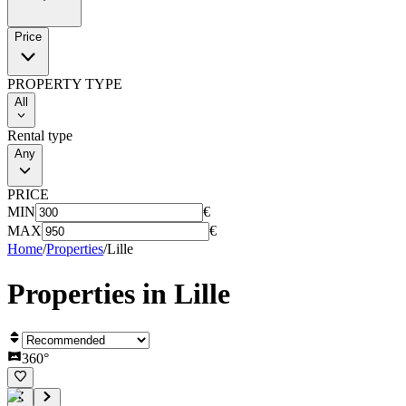
Price
PROPERTY TYPE
All
Rental type
Any
PRICE
MIN
€
MAX
€
Home
/
Properties
/
Lille
Properties in
Lille
360°