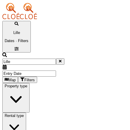
Lille
Dates · Filters
Map
Filters
Property type
Rental type