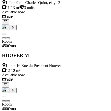
Lille
·
9 rue Charles Quint, étage 2
11-13 m²
3
units
Available now
360°
Room
450
€
/mo
HOOVER M
Lille
·
16 Rue du Président Hoover
12-12 m²
Available now
360°
Room
400
€
/mo