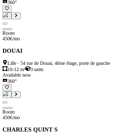
360°
Room
450
€
/mo
DOUAI
Lille
·
54 rue de Douai, 4ème étage, porte de gauche
10-12 m²
3
units
Available now
360°
Room
450
€
/mo
CHARLES QUINT S