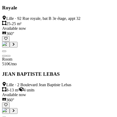
Royale
Lille
·
92 Rue royale, bat B 3e étage, appt 32
25-25 m²
Available now
360°
Room
510
€
/mo
JEAN BAPTISTE LEBAS
Lille
·
2 Boulevard Jean Baptiste Lebas
8-13 m²
4
units
Available now
360°