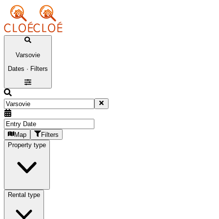
Varsovie
Dates · Filters
Map
Filters
Property type
Rental type