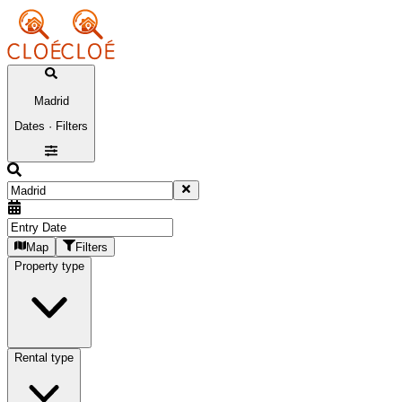
Madrid
Dates · Filters
Map
Filters
Property type
Rental type