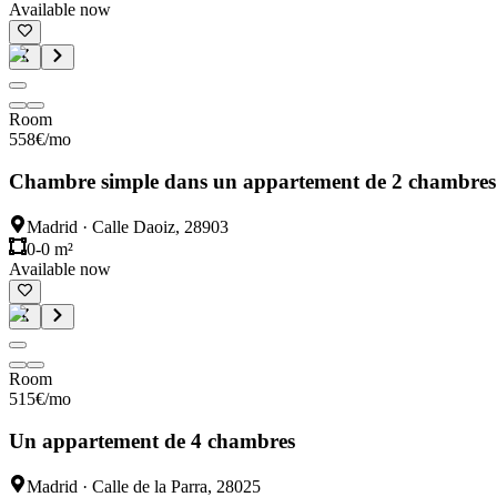
Available now
Room
558
€
/mo
Chambre simple dans un appartement de 2 chambres
Madrid
·
Calle Daoiz, 28903
0-0 m²
Available now
Room
515
€
/mo
Un appartement de 4 chambres
Madrid
·
Calle de la Parra, 28025