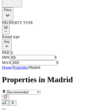
Price
PROPERTY TYPE
All
Rental type
Any
PRICE
MIN
€
MAX
€
Home
/
Properties
/
Madrid
Properties in
Madrid