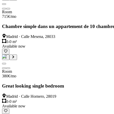
Room
715
€
/mo
Chambre simple dans un appartement de 10 chambre
Madrid
·
Calle Mesena, 28033
0-0 m²
Available now
Room
380
€
/mo
Great looking single bedroom
Madrid
·
Calle Hornero, 28019
0-0 m²
Available now