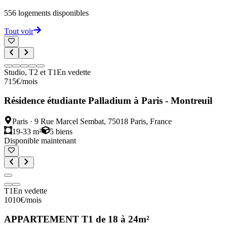
556
logements disponibles
Tout voir
Studio, T2 et T1
En vedette
715
€
/mois
Résidence étudiante Palladium à Paris - Montreuil
Paris
·
9 Rue Marcel Sembat, 75018 Paris, France
19-33 m²
5
biens
Disponible maintenant
T1
En vedette
1010
€
/mois
APPARTEMENT T1 de 18 à 24m²