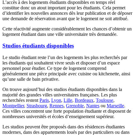
L’accès à des logements étudiants disponibles en temps réel
constitue donc un atout important pour les étudiants. Cela permet
d’identifier les nouvelles annonces dès leur publication et de déposer
une demande de réservation avant que le logement ne soit attribué.
Cette réactivité augmente considérablement les chances d’obtenir un
logement étudiant dans une ville universitaire très demandée.
Studios étudiants disponibles
Le studio étudiant reste l’un des logements les plus recherchés par
les étudiants qui souhaitent vivre seuls et disposer d’un espace
personnel pour étudier. Ce type de logement comprend
généralement une pièce principale avec cuisine ou kitchenette, ainsi
qu’une salle de bain privative.
On trouve aujourd’hui des studios étudiants disponibles dans la
majorité des grandes villes universitaires françaises. Les plus
recherchées restent
Paris
,
Lyon
,
Lille
,
Bordeaux
,
Toulouse
,
Montpellier
,
Strasbourg
,
Rennes
,
Grenoble
,
Nantes
ou
Marseille
.
Ces villes concentrent une forte population étudiante et disposent de
nombreuses universités et écoles d’enseignement supérieur.
Les studios peuvent être proposés dans des résidences étudiantes
modernes, dans des appartements loués par des particuliers ou dans