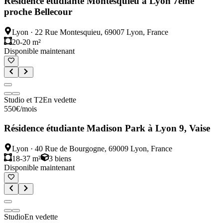
Résidence étudiante Montesquieu à Lyon 7ème
proche Bellecour
Lyon
·
22 Rue Montesquieu, 69007 Lyon, France
20-20 m²
Disponible maintenant
Studio et T2
En vedette
550
€
/mois
Résidence étudiante Madison Park à Lyon 9, Vaise
Lyon
·
40 Rue de Bourgogne, 69009 Lyon, France
18-37 m²
3
biens
Disponible maintenant
Studio
En vedette