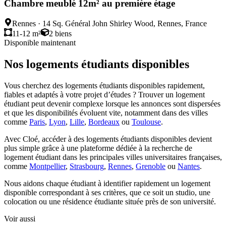
Chambre meublé 12m² au première étage
Rennes
·
14 Sq. Général John Shirley Wood, Rennes, France
11-12 m²
2
biens
Disponible maintenant
Nos logements étudiants disponibles
Vous cherchez des logements étudiants disponibles rapidement,
fiables et adaptés à votre projet d’études ? Trouver un logement
étudiant peut devenir complexe lorsque les annonces sont dispersées
et que les disponibilités évoluent vite, notamment dans des villes
comme
Paris
,
Lyon
,
Lille
,
Bordeaux
ou
Toulouse
.
Avec Cloé, accéder à des logements étudiants disponibles devient
plus simple grâce à une plateforme dédiée à la recherche de
logement étudiant dans les principales villes universitaires françaises,
comme
Montpellier
,
Strasbourg
,
Rennes
,
Grenoble
ou
Nantes
.
Nous aidons chaque étudiant à identifier rapidement un logement
disponible correspondant à ses critères, que ce soit un studio, une
colocation ou une résidence étudiante située près de son université.
Voir aussi