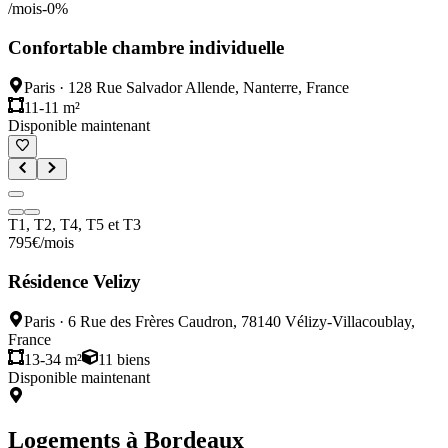
/mois
-
0
%
Confortable chambre individuelle
Paris
·
128 Rue Salvador Allende, Nanterre, France
11-11 m²
Disponible maintenant
T1, T2, T4, T5 et T3
795
€
/mois
Résidence Velizy
Paris
·
6 Rue des Frères Caudron, 78140 Vélizy-Villacoublay,
France
13-34 m²
11
biens
Disponible maintenant
Logements à
Bordeaux