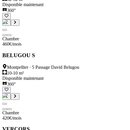
Disponible maintenant
360°
Chambre
460
€
/mois
BELUGOU S
Montpellier
·
5 Passage David Belugou
10-10 m²
Disponible maintenant
360°
Chambre
420
€
/mois
VERCORS